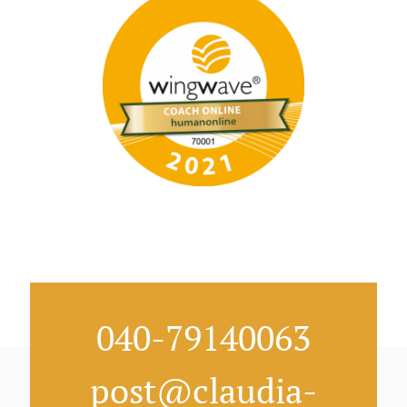
040-79140063
post@claudia-