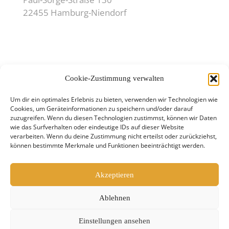
22455 Hamburg-Niendorf
Weiterführende Links
Cookie-Zustimmung verwalten
Impressum
Um dir ein optimales Erlebnis zu bieten, verwenden wir Technologien wie
Datenschutz
Cookies, um Geräteinformationen zu speichern und/oder darauf
zuzugreifen. Wenn du diesen Technologien zustimmst, können wir Daten
wie das Surfverhalten oder eindeutige IDs auf dieser Website
verarbeiten. Wenn du deine Zustimmung nicht erteilst oder zurückziehst,
können bestimmte Merkmale und Funktionen beeinträchtigt werden.
Akzeptieren
Ablehnen
©2026 Claudia Thalmann. All Rights Reserved.
Design by
ÅW
Einstellungen ansehen